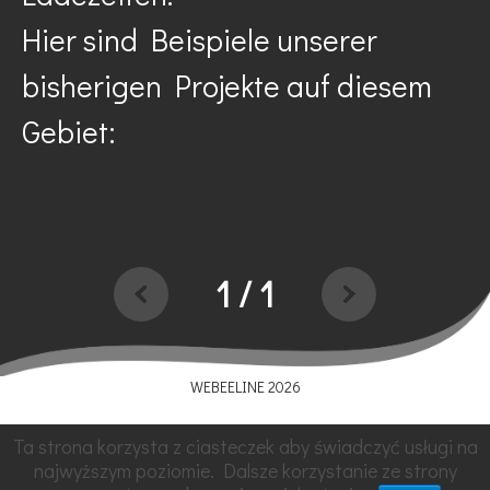
Hier sind Beispiele unserer
bisherigen Projekte auf diesem
Gebiet:
1
/
1
WEBEELINE 2026
ÜBER UNS
KONTAKT
PARTNERS
JOBS
Ta strona korzysta z ciasteczek aby świadczyć usługi na
FINDIFU
najwyższym poziomie. Dalsze korzystanie ze strony